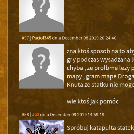
#57
|
Paciol345
dnia December 08 2019 20:24:46
zna ktoś sposob na to ab
gry podczas wysadzana lu
chyba , ze prolbme lezy 
mapy , gram mape Droga 
Knuta ze statku nie mog
wie ktoś jak pomóc
#58
|
Joz
dnia December 09 2019 14:59:19
Spróbuj katapulta statek