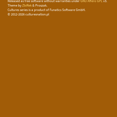
Released as free software without warranties under
GNU Affero GPL
v3.
Theme by
ZbiRek
& Proszak.
Cultures series is a product of Funatics Software GmbH.
© 2012-2026 culturesnation.pl