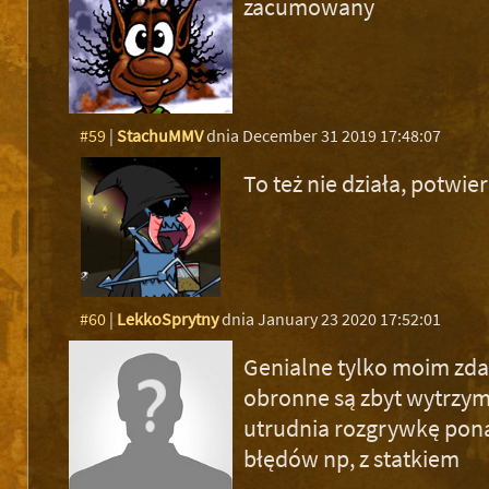
zacumowany
#59
|
StachuMMV
dnia December 31 2019 17:48:07
To też nie działa, potwie
#60
|
LekkoSprytny
dnia January 23 2020 17:52:01
Genialne tylko moim zd
obronne są zbyt wytrzyma
utrudnia rozgrywkę ponad
błędów np, z statkiem