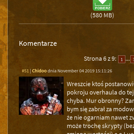
(580 MB)
Komentarze
Strona 6 z 9:
...
1
#51
|
Chidoo
dnia November 04 2019 15:11:26
Wreszcie ktoś postanowił
pokroju overhaula do tej 
chyba. Mur obronny? Za
bym się zabrał za modowa
że nie ogarniam nawet z
może trochę skrypty (be
zmiana wartości) a o Lu