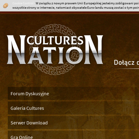
Cookie Control
-
W związku z nowym prawem Unii Europejskiej jesteśmy zobligowani poin
wszystkie strony w internecie, natomiast obywatele Euro-landu muszą zostać o tym poinf
Forum Dyskusyjne
Galeria Cultures
Serwer Download
Gra Online