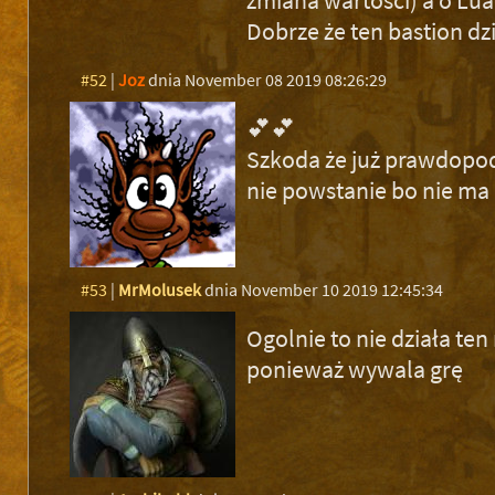
Dobrze że ten bastion dzi
#52
|
Joz
dnia November 08 2019 08:26:29
💕💕
Szkoda że już prawdopod
nie powstanie bo nie ma
#53
|
MrMolusek
dnia November 10 2019 12:45:34
Ogolnie to nie działa ten
ponieważ wywala grę