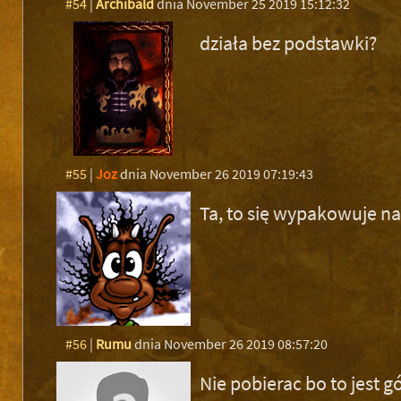
#54
|
Archibald
dnia November 25 2019 15:12:32
działa bez podstawki?
#55
|
Joz
dnia November 26 2019 07:19:43
Ta, to się wypakowuje n
#56
|
Rumu
dnia November 26 2019 08:57:20
Nie pobierac bo to jest 