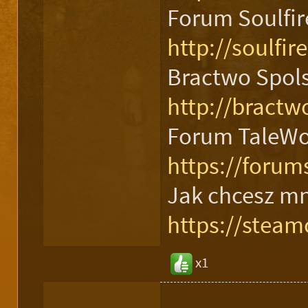
Forum Soulfir
http://soulfir
Bractwo Spol
http://bractw
Forum TaleWo
https://forums
Jak chcesz mn
https://stea
x1