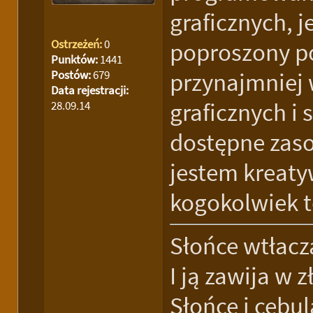
graficznych, j
Ostrzeżeń:
0
poproszony po
Punktów:
1441
Postów:
679
przynajmniej
Data rejestracji:
graficznych i
28.09.14
dostępne zaso
jestem kreaty
kogokolwiek t
Słońce wtłacz
I ją zawija w z
Słońce i cebu