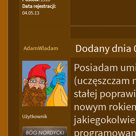
Data rejestracji:
04.05.13
Dodany dnia 
AdamWladam
Posiadam umie
(uczęszczam n
stałej popraw
nowym rokiem
Użytkownik
jakiegokolwie
programowani