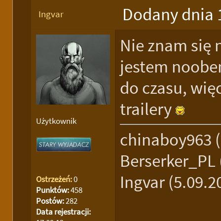
Dodany dnia 
Ingvar
Nie znam się 
jestem noobem
do czasu, wię
trailery
Użytkownik
chinaboy963 (
Berserker_PL (
Ingvar (5.09.20
Ostrzeżeń:
0
Punktów:
458
Postów:
282
Data rejestracji: