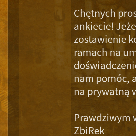
Chętnych pros
ankiecie! Jeż
zostawienie 
ramach na umi
doświadczenie
nam pomóc, a 
na prywatną 
Prawdziwym w
ZbiRek