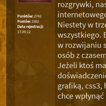
rozgrywki, na
internetowego
Punktów:
2742
Postów:
1562
Niestety w trz
Data rejestracji:
17.09.12
wszystkiego.
w rozwijaniu 
osób z czasem 
Jeżeli ktoś m
doświadczeni
grafiką, css3,
chce wpłynąć 