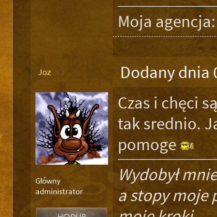
Moja agencja
Dodany dnia 
Joz
Czas i chęci 
tak srednio. 
pomoge
Wydobył mnie z
Główny
a stopy moje 
administrator
moje kroki