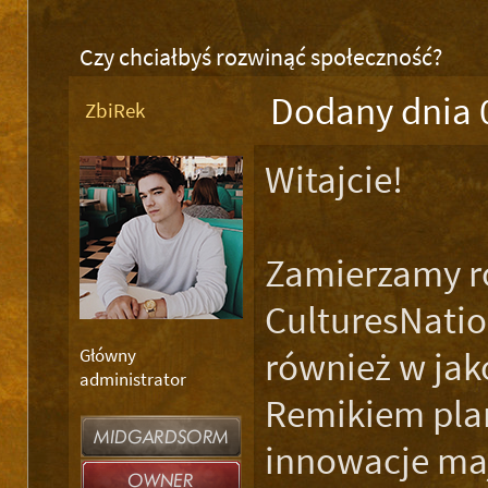
Czy chciałbyś rozwinąć społeczność?
Dodany dnia 
ZbiRek
Witajcie!
Zamierzamy r
CulturesNation
Główny
również w jak
administrator
Remikiem pla
innowacje maj