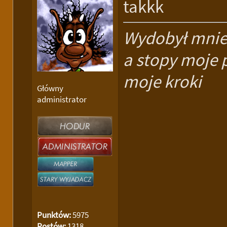
takkk
Wydobył mnie z
a stopy moje 
moje kroki
Główny
administrator
Punktów:
5975
Postów:
1318