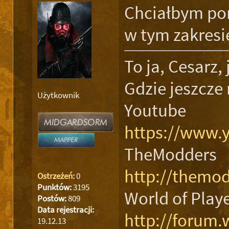
Chciałbym po
w tym zakres
To ja, Cesarz,
Gdzie jeszcze
Użytkownik
Youtube
https://www.
TheModders
http://themod
Ostrzeżeń:
0
Punktów:
3195
World of Play
Postów:
809
Data rejestracji:
http://forum.
19.12.13