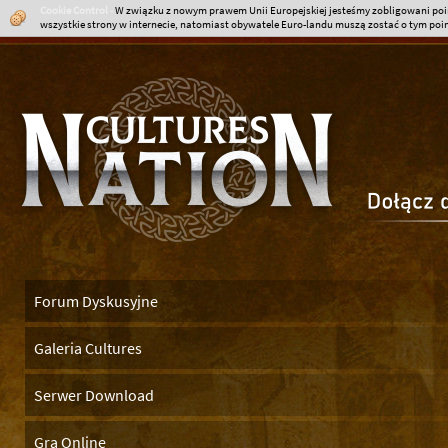
Cookie Control
-
W związku z nowym prawem Unii Europejskiej jesteśmy zobligowani poin
wszystkie strony w internecie, natomiast obywatele Euro-landu muszą zostać o tym poinf
Forum Dyskusyjne
Galeria Cultures
Serwer Download
Gra Online