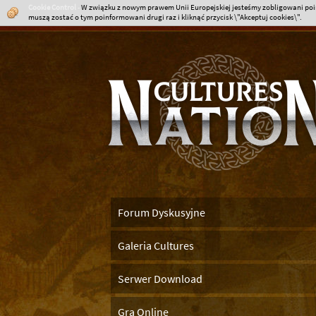
Cookie Control
-
W związku z nowym prawem Unii Europejskiej jesteśmy zobligowani poin
muszą zostać o tym poinformowani drugi raz i kliknąć przycisk \"Akceptuj cookies\".
Forum Dyskusyjne
Galeria Cultures
Serwer Download
Gra Online