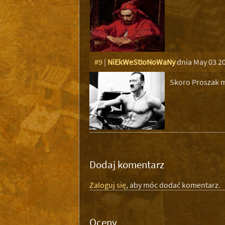
#9
|
NiEkWeStIoNoWaNy
dnia May 03 2
Skoro Proszak mó
Dodaj komentarz
Zaloguj się
, aby móc dodać komentarz.
Oceny