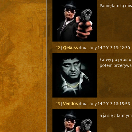
Pamiętam tą misj
#2
|
Qekuss
dnia July 14 2013 13:42:30
Łatwy po prostu 
potem przerywas
#3
|
Vendos
dnia July 14 2013 16:15:56
a ja się z tamty