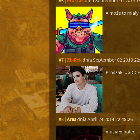
#6
|
Proszak
dnia September 01 2013 1
A może to miały b
#7
|
ZbiRek
dnia September 02 2013 22
Proszak ... xDD
#8
|
Ares
dnia April 24 2014 22:49:26
musiało boleć