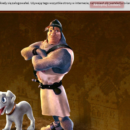
iedy się zalogowałeś. Używają tego wszystkie strony w internecie, natomiast obywatele Euro-l