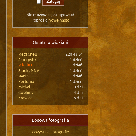
Nie możesz się zalogować?
Poproś o
nowe hasło
Ostatnio widziani
MegaChell
22h 43:34
Snoopyhr
1 dzień
Mikulus
1 dzień
StachuMMV
1 dzień
Neriv
1 dzień
Portunio
1 dzień
michal...
3 dni
Cwelin...
4 dni
Krawiec
5 dni
Losowa fotografia
Wszystkie Fotografie