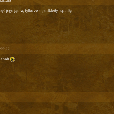
4:51:58
yć jego jądra, tylko że się odkleiły i spadły.
:55:22
 Hahah