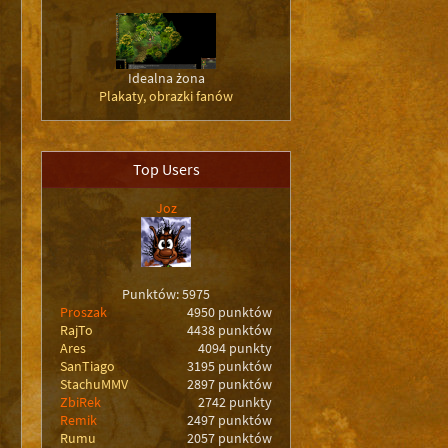
Idealna żona
Plakaty, obrazki fanów
Top Users
Joz
Punktów: 5975
Proszak
4950 punktów
RajTo
4438 punktów
Ares
4094 punkty
SanTiago
3195 punktów
StachuMMV
2897 punktów
ZbiRek
2742 punkty
Remik
2497 punktów
Rumu
2057 punktów