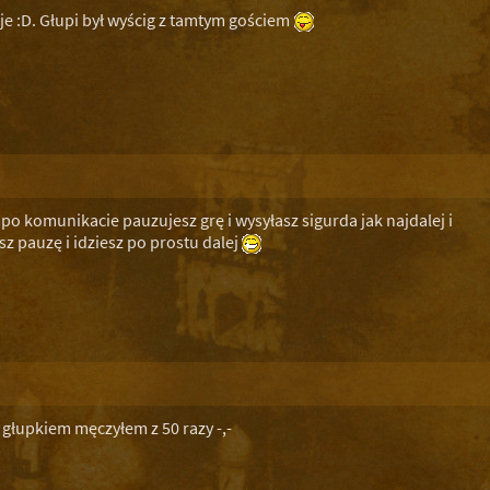
e :D. Głupi był wyścig z tamtym gościem
po komunikacie pauzujesz grę i wysyłasz sigurda jak najdalej i
z pauzę i idziesz po prostu dalej
m głupkiem męczyłem z 50 razy -,-