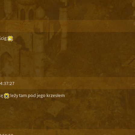
ścig
4:37:27
kę
leży tam pod jego krzesłem