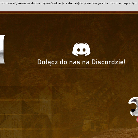
formować, że nasza strona używa Cookies (ciasteczek) do przechowywania informacji np. o tym k