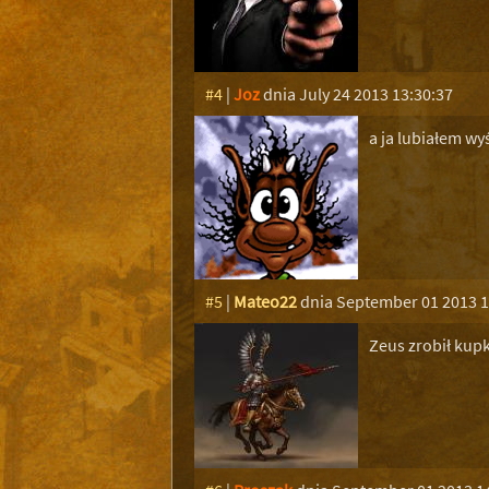
#4
|
Joz
dnia July 24 2013 13:30:37
a ja lubiałem wy
#5
|
Mateo22
dnia September 01 2013 1
Zeus zrobił kup