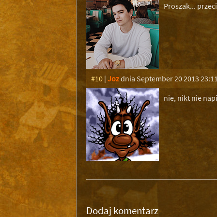
Proszak... przeci
#10
|
Joz
dnia September 20 2013 23:1
nie, nikt nie napis
Dodaj komentarz