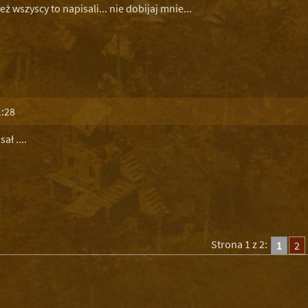
eż wszyscy to napisali... nie dobijaj mnie...
1:28
ał ....
Strona 1 z 2:
1
2