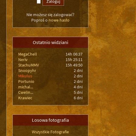
Nie możesz się zalogować?
Poproś o
nowe hasło
Ostatnio widziani
MegaChell
14h 06:37
Neriv
15h 25:11
StachuMMV
15h 49:50
Snoopyhr
2 dni
Mikulus
2 dni
Portunio
2 dni
michal...
4 dni
Cwelin...
5 dni
Krawiec
6 dni
Losowa fotografia
Wszystkie Fotografie