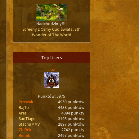
Nadchodzimy!!!!
Screeny z Ósmy Cud Świata, 8th
Wonder of The World
Top Users
Joz
Punktów: 5975
Proszak
4950 punktów
RajTo
4438 punktów
Ares
4094 punkty
SanTiago
3195 punktów
StachuMMV
2897 punktów
ZbiRek
2742 punkty
Remik
2497 punktów