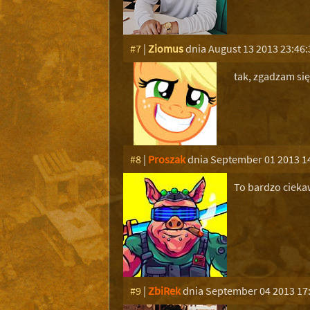
#7
|
Ziomus
dnia August 13 2013 23:46:
tak, zgadzam się
#8
|
Proszak
dnia September 01 2013 1
To bardzo ciekaw
#9
|
ZbiRek
dnia September 04 2013 17