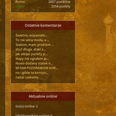
Rumu
2057 punktów
bjarni
2054 punkty
Ostatnie komentarze
Świetne, wspaniałe...
To nie wina moda, a ...
Szalom, mam problem ...
zbyt długa. ataki z...
jak wbijać punkty p...
Mapy nie ograłem je...
Nowo dodany statek n...
WITAM POZDRAWIAM GOR...
no i gdzie ta kontyn...
nadal czekamy
Aktualnie online
Gości online: 2
Użytkowników online: 0