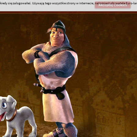
iedy się zalogowałeś. Używają tego wszystkie strony w internecie, natomiast obywatele Euro-l