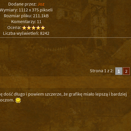
Dodane przez:
Joz
Wymiary: 1112 x 375 pikseli
Rozmiar pliku: 211.1kB
Komentarzy: 11
Ocena:
Liczba wyświetleń: 8242
Strona 1 z 2:
1
2
 dość długo i powiem szczerze, że grafikę miało lepszą i bardziej
 oczom.