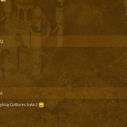
22
56
ęścią Cultures była 2