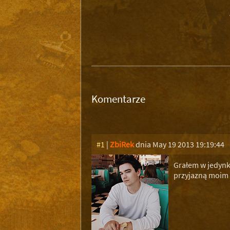
Komentarze
#1
|
ZbiRek
dnia May 19 2013 19:19:44
Grałem w jedynkę
przyjazną moim