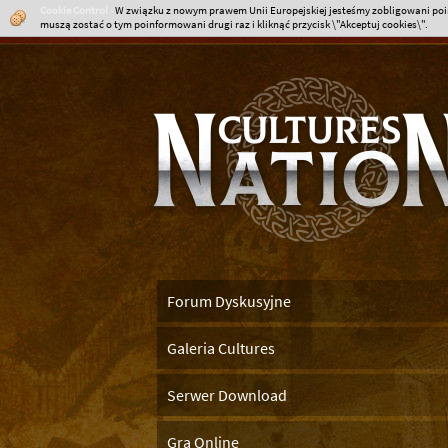
Cookie Control
-
W związku z nowym prawem Unii Europejskiej jesteśmy zobligowani poin
muszą zostać o tym poinformowani drugi raz i kliknąć przycisk \"Akceptuj cookies\".
Forum Dyskusyjne
Galeria Cultures
Serwer Download
Gra Online