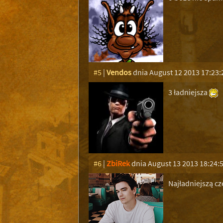
#5
|
Vendos
dnia August 12 2013 17:23:
3 ładniejsza
#6
|
ZbiRek
dnia August 13 2013 18:24:
Najładniejszą cz