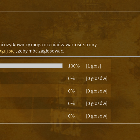
ni użytkownicy mogą oceniać zawartość strony
oguj się
, żeby móc zagłosować.
100%
[1 głos]
0%
[0 głosów]
0%
[0 głosów]
0%
[0 głosów]
0%
[0 głosów]