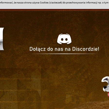
formować, że nasza strona używa Cookies (ciasteczek) do przechowywania informacji np. o tym k