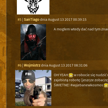
#5
|
SanTiago
dnia August 13 2017 00:39:15
A mogłem wtedy dać nad tym zna
#6
|
Wojmistrz
dnia August 13 2017 08:31:06
OH YEAH
w robocie się nudzić 
zajebistą robotę (jeszcze zobaczę c
ŚWIETNE! #wyjebanewkosmos