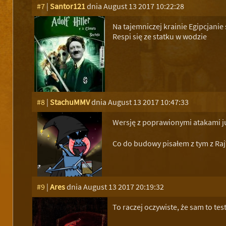
#7
|
Santor121
dnia August 13 2017 10:22:28
Na tajemniczej krainie Egipcjanie 
Respi się ze statku w wodzie
#8
|
StachuMMV
dnia August 13 2017 10:47:33
Wersję z poprawionymi atakami już
Co do budowy pisałem z tym z RajT
#9
|
Ares
dnia August 13 2017 20:19:32
To raczej oczywiste, że sam to tes