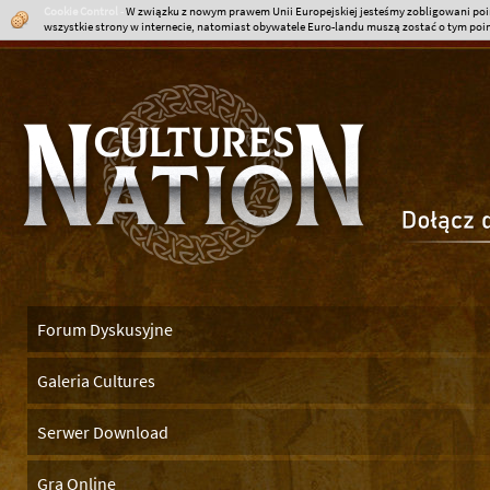
Cookie Control
-
W związku z nowym prawem Unii Europejskiej jesteśmy zobligowani poin
wszystkie strony w internecie, natomiast obywatele Euro-landu muszą zostać o tym poinf
Forum Dyskusyjne
Galeria Cultures
Serwer Download
Gra Online