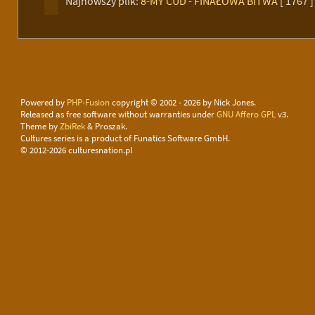
Najnowszy plik:
8-MY CUD - FINAŁOWA BITWA
[ 1767 ]
Powered by
PHP-Fusion
copyright © 2002 - 2026 by Nick Jones.
Released as free software without warranties under
GNU Affero GPL
v3.
Theme by
ZbiRek
& Proszak.
Cultures series is a product of Funatics Software GmbH.
© 2012-2026 culturesnation.pl