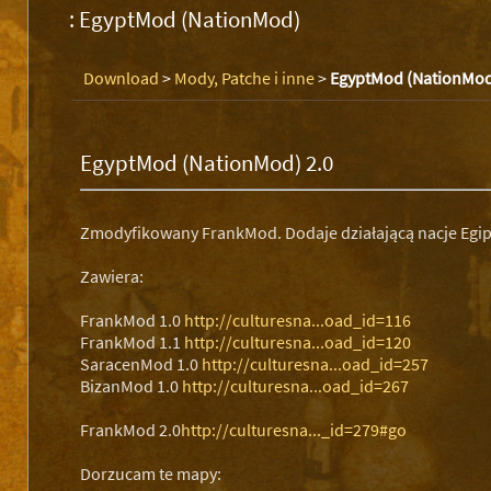
: EgyptMod (NationMod)
Download
>
Mody, Patche i inne
>
EgyptMod (NationMod
EgyptMod (NationMod) 2.0
Zmodyfikowany FrankMod. Dodaje działającą nacje Egip
Zawiera:
FrankMod 1.0
http://culturesna...oad_id=116
FrankMod 1.1
http://culturesna...oad_id=120
SaracenMod 1.0
http://culturesna...oad_id=257
BizanMod 1.0
http://culturesna...oad_id=267
FrankMod 2.0
http://culturesna..._id=279#go
Dorzucam te mapy: