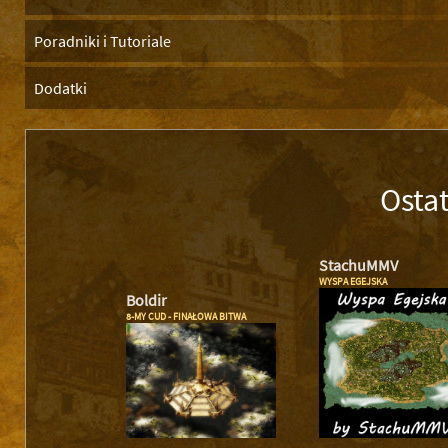
Poradniki i Tutoriale
Dodatki
Osta
StachuMMV
WYSPA EGEJSKA
Boldir
8-MY CUD - FINAŁOWA BITWA