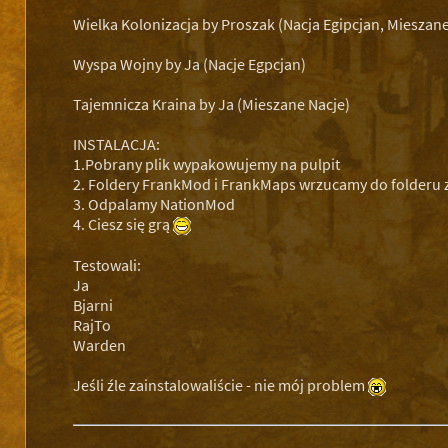
Wielka Kolonizacja by Proszak (Nacja Egipcjan, Mieszan
Wyspa Wojny by Ja (Nacje Egpcjan)
Tajemnicza Kraina by Ja (Mieszane Nacje)
INSTALACJA:
1.Pobrany plik wypakowujemy na pulpit
2. Foldery FrankMod i FrankMaps wrzucamy do folderu z
3. Odpalamy NationMod
4. Ciesz się grą
Testowali:
Ja
Bjarni
RajTo
Warden
Jeśli źle zainstalowaliście - nie mój problem