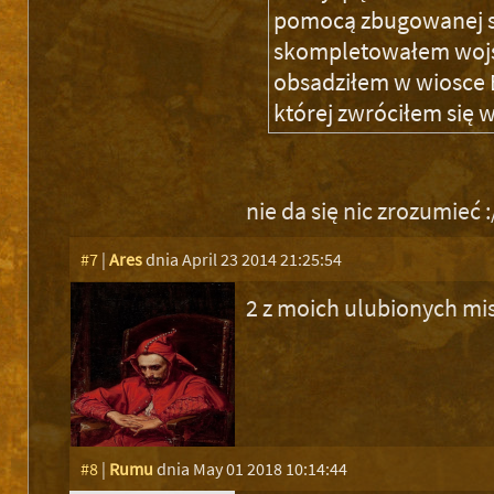
pomocą zbugowanej s
skompletowałem wojs
obsadziłem w wiosce 
której zwróciłem się 
nie da się nic zrozumieć :
#7
|
Ares
dnia April 23 2014 21:25:54
2 z moich ulubionych mis
#8
|
Rumu
dnia May 01 2018 10:14:44