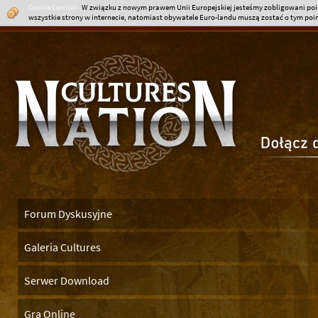
Cookie Control
-
W związku z nowym prawem Unii Europejskiej jesteśmy zobligowani poin
wszystkie strony w internecie, natomiast obywatele Euro-landu muszą zostać o tym poinf
Forum Dyskusyjne
Galeria Cultures
Serwer Download
Gra Online