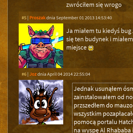
zwróciłem się wrogo
#5
|
Proszak
dnia September 01 2013 14:53:40
Ja miałem tu kiedyś bug 
się ten budynek i miałe
miejsce
#6
|
Joz
dnia April 04 2014 22:55:04
Jednak usunąłem ósmy
zainstalowałem od no
przszedłem do mauz
wszystkim pozapłacał
pomocą portalu Hatchi
na wyspę Al Rhababa i