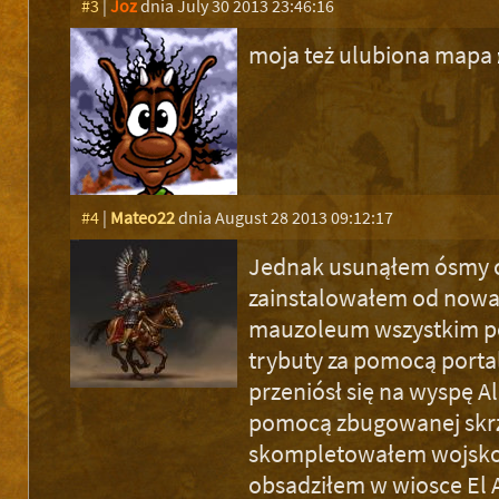
#3
|
Joz
dnia July 30 2013 23:46:16
moja też ulubiona mapa
#4
|
Mateo22
dnia August 28 2013 09:12:17
Jednak usunąłem ósmy c
zainstalowałem od nowa 
mauzoleum wszystkim p
trybuty za pomocą porta
przeniósł się na wyspę A
pomocą zbugowanej skr
skompletowałem wojsko
obsadziłem w wiosce El A