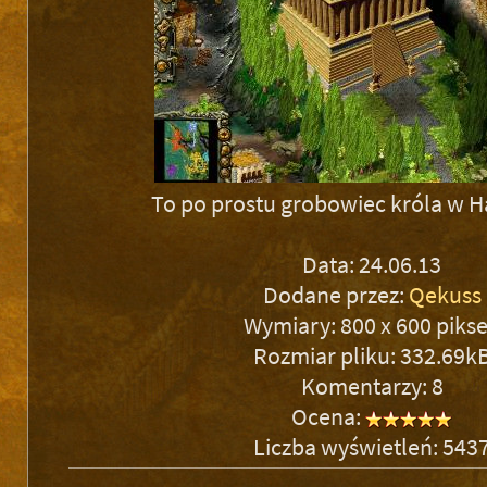
To po prostu grobowiec króla w H
Data: 24.06.13
Dodane przez:
Qekuss
Wymiary: 800 x 600 pikse
Rozmiar pliku: 332.69k
Komentarzy: 8
Ocena:
Liczba wyświetleń: 543