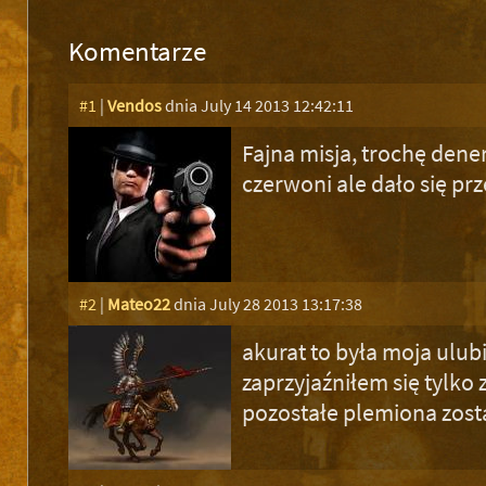
Komentarze
#1
|
Vendos
dnia July 14 2013 12:42:11
Fajna misja, trochę dene
czerwoni ale dało się prz
#2
|
Mateo22
dnia July 28 2013 13:17:38
akurat to była moja ulub
zaprzyjaźniłem się tylko 
pozostałe plemiona zos