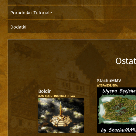
Poradniki i Tutoriale
Dodatki
Osta
StachuMMV
WYSPA EGEJSKA
Boldir
8-MY CUD - FINAŁOWA BITWA