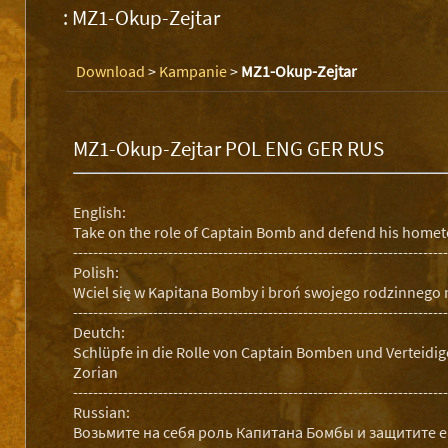
: MZ1-Okup-Zejtar
Download
>
Kampanie
>
MZ1-Okup-Zejtar
MZ1-Okup-Zejtar POL ENG GER RUS
English:
Take on the role of Captain Bomb and defend his homet
---------------------------------------------------------------------------
Polish:
Wciel się w Kapitana Bomby i broń swojego rodzinnego 
---------------------------------------------------------------------------
Deutch:
Schlüpfe in die Rolle von Captain Bomben und Verteidig
Zorian
---------------------------------------------------------------------------
Russian:
Возьмите на себя роль Капитана Бомбы и защитите 