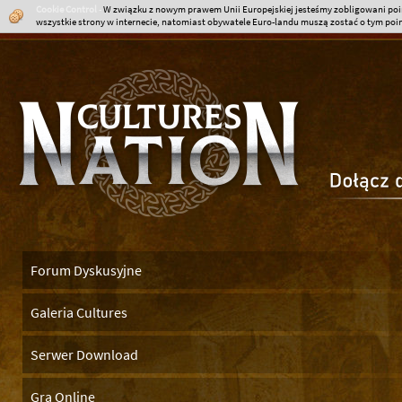
Cookie Control
-
W związku z nowym prawem Unii Europejskiej jesteśmy zobligowani poin
wszystkie strony w internecie, natomiast obywatele Euro-landu muszą zostać o tym poinf
Forum Dyskusyjne
Galeria Cultures
Serwer Download
Gra Online